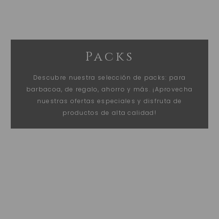
Packs
Descubre nuestra selección de packs: para
barbacoa, de regalo, ahorro y más. ¡Aprovecha
nuestras ofertas especiales y disfruta de
productos de alta calidad!