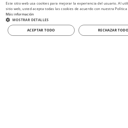
Este sitio web usa cookies para mejorar la experiencia del usuario. Al uti
sitio web, usted acepta todas las cookies de acuerdo con nuestra Política
Más información
MOSTRAR DETALLES
ACEPTAR TODO
RECHAZAR TOD
16,99 €
8,00 €
PACK 3 UDS DE SALCHICHÓN EXTRA
HERRADURA
SURTIDO DE EMBUTIDO LONCHEADO