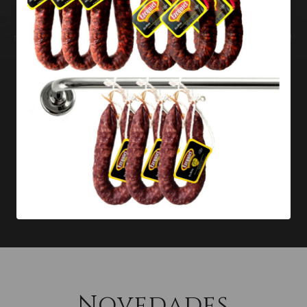
León, la fuerza del pimentón de la Vera o la intensidad
del ajo morado de Las Pedroñeras son claves en el
resultado final. Pero, además, el empleo de tripa natural
y el ahumado con leña de roble confiere a nuestros
productos sabores y matices a la altura de los paladares
más exigentes.
Pero la tradición no está reñida con el cumplimiento de
Ver más
la normativa más exigente. Con el objetivo de mejorar
día tras día, tanto en la calidad como en el servicio de
nuestros productos, cumplimos los estándares más
exigentes de calidad. Entre los que nos avalan, contamos
con IFS Food Versión 6, Sistemas de Autocontrol
Específicos para la Exportación (SAE), Indicación
Geográfica Protegida Cecina de León (IGP), Marca
colectiva Chorizo de León y Marca de garantía Tierra de
Sabor, así como la norma del Ibérico (Real Decreto
Novedades