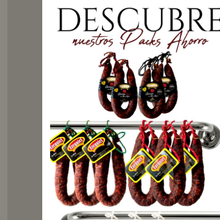
selección
de
embutido
lista
para
tus
eventos
y
comidas.
Nuestra tabla de
embutidos es una
cuidada selección