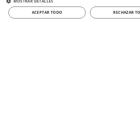
MOSTRAR DETALLES
textura
característicos
ACEPTAR TODO
RECHAZAR T
AÑADIR A LA CESTA
de la
montaña
leonesa.
El Chorizo
loncheado
es un
embutido
elaborado
con carne de
cerdo y
adobado
pimentón y
ajo, que le
confieren su
sabor único
y auténtico.