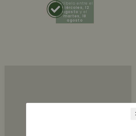
Recíbelo entre el
miércoles, 12
agosto
y el
martes, 18
agosto
Nuestra
mejor