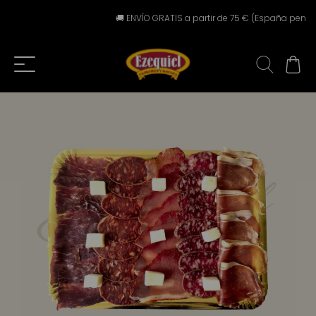
🚚 ENVÍO GRATIS a partir de 75 € (España peninsular)