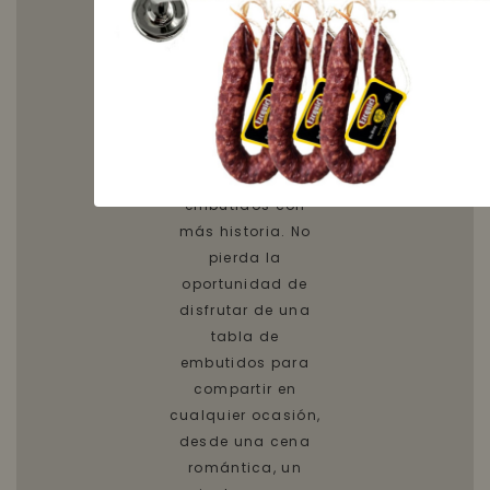
de los mejores
productos de
Embutidos
Ezequiel. En ella
encontrarás un
poco de cada uno
de nuestros
embutidos con
más historia. No
pierda la
oportunidad de
disfrutar de una
tabla de
embutidos para
compartir en
cualquier ocasión,
desde una cena
romántica, un