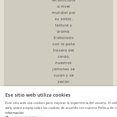
reconocidos
a nivel
mundial por
su sabor,
textura y
aroma.
Elaborado
con la pata
trasera del
cerdo,
nuestros
jamones se
curan y se
secan
durante
Ese sitio web utiliza cookies
mínimo 24
meses para
Este sitio web usa cookies para mejorar la experiencia del usuario. Al util
adquirir su
web, usted acepta todas las cookies de acuerdo con nuestra Política de c
información
sabor y