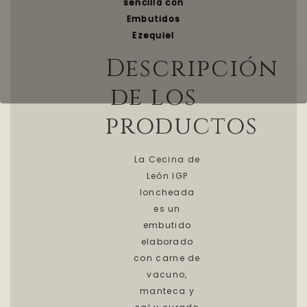
sencilla con
Embutidos
Ezequiel
Descripción
de los
productos
La Cecina de
León IGP
loncheada
es un
embutido
elaborado
con carne de
vacuno,
manteca y