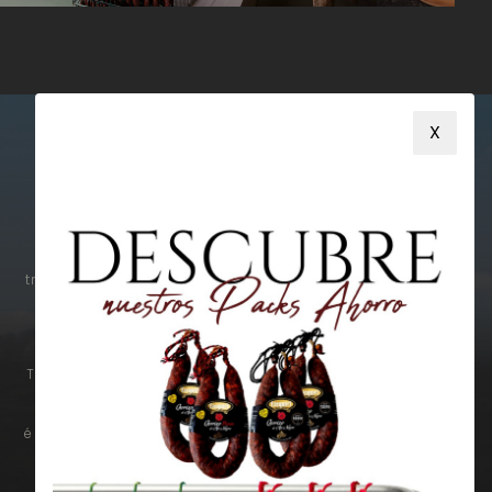
X
Au cours de ces plus de 70 ans, nous avons toujours
travaillé dans le cadre de ce qui a été, continue d'être et
continuera d'être nos trois piliers fondamentaux.
Tout d'abord, le respect de la tradition. À cette fin, nous
sélectionnons les meilleures qualités de chacun des
éléments impliqués dans nos élaborations. L'excellence
de la viande de porc de Castille-et-León, la force du