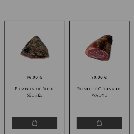
Enfin, notre activité est fondée sur une mise à jour et une
innovation permanentes. Notre équipe R&D&I travaille
constamment à la création de nouveaux produits et au
développement de nouveaux procédés de fabrication.
Nous souhaitons ainsi promouvoir une alimentation et
un mode de vie sains, sans jamais oublier notre véritable
essence : le soin et le respect de notre tradition que nous
apportons depuis plus de 70 ans.
96,00 €
70,00 €
Picanha de Bœuf
Rond de Cecina de
Séchée
Wagyu