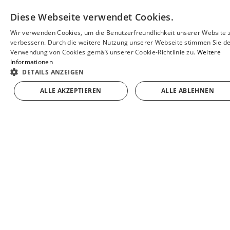
Diese Webseite verwendet Cookies.
BOHNEN PINTA
LINSEN PARDINA
Wir verwenden Cookies, um die Benutzerfreundlichkeit unserer Website 
SPAN
verbessern. Durch die weitere Nutzung unserer Webseite stimmen Sie d
Verwendung von Cookies gemäß unserer Cookie-Richtlinie zu.
Weitere
ENGL
Informationen
DETAILS ANZEIGEN
FREN
ALLE AKZEPTIEREN
ALLE ABLEHNEN
GER
6,95 €