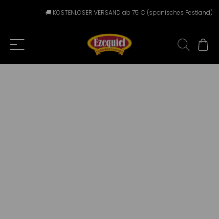
🚚 KOSTENLOSER VERSAND ab 75 € (spanisches Festland) ⚠️ Versa