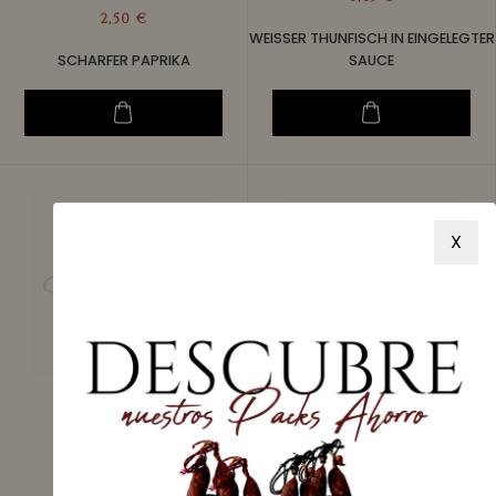
2,50 €
WEISSER THUNFISCH IN EINGELEGTER S
SCHARFER PAPRIKA
AUCE
X