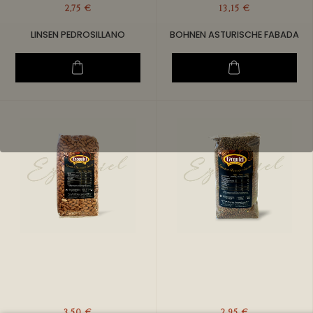
2,75 €
13,15 €
LINSEN PEDROSILLANO
BOHNEN ASTURISCHE FABADA
3,50 €
2,95 €