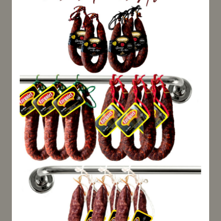
Nettogewicht: 250 g
Preis: 10,00 €/kg
VERFÜGBAR
Sie erhalten Ihre Bestellung
zwischen dem
Mittwoch, 12 August
und
Dienstag, 18 August
Sehen Sie weitere
Produkte von Andere
Produkte