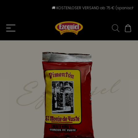
🚚 KOSTENLOSER VERSAND ab 75 € (spanisches Fes