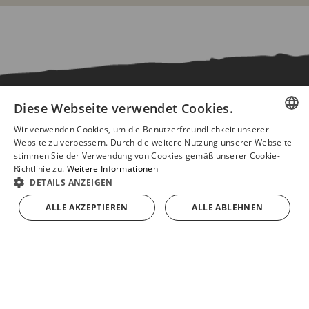
Diese Webseite verwendet Cookies.
Ezequiel
Wir verwenden Cookies, um die Benutzerfreundlichkeit unserer
SPANISH
Website zu verbessern. Durch die weitere Nutzung unserer Webseite
stimmen Sie der Verwendung von Cookies gemäß unserer Cookie-
ENGLISH
Richtlinie zu.
Weitere Informationen
DETAILS ANZEIGEN
FRENCH
ALLE AKZEPTIEREN
ALLE ABLEHNEN
GERMAN
IN DEN EINKAUFSWAGEN
KONTAKT
987 59 85 13
987 59 84 97
atencionalcliente@embutidosezequiel.es