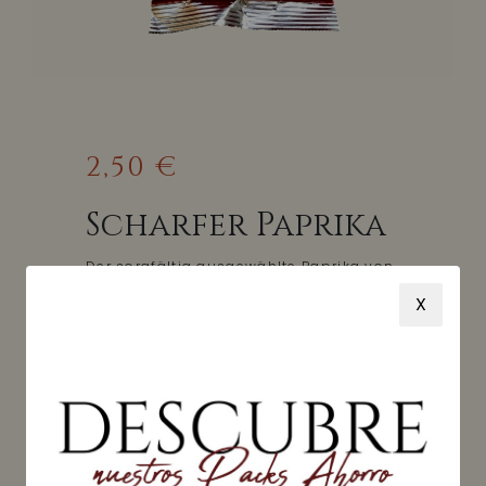
2,50 €
Scharfer Paprika
Der sorgfältig ausgewählte Paprika von
La Vera durchläuft nach einem
X
langsamen Prozess von 10-15 Tagen die
traditionelle Räuchertrocknung aus
Eichen- und Steineichenholz, um seinen
besonderen Geschmack, sein Aroma
und seine Farbe zu erhalten
Hergestellt von Liberato Muñoz S.L.