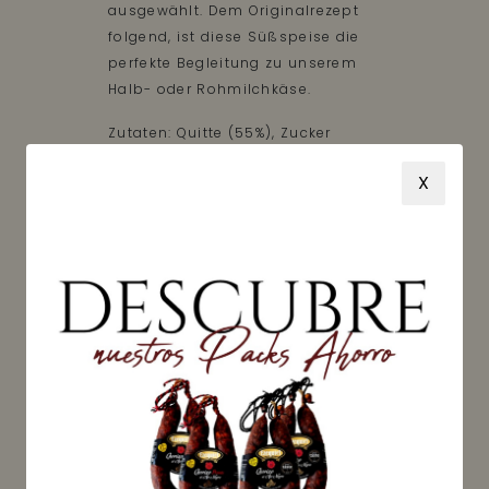
ausgewählt. Dem Originalrezept
folgend, ist diese Süßspeise die
perfekte Begleitung zu unserem
Halb- oder Rohmilchkäse.
Zutaten: Quitte (55%), Zucker
(45%).
X
Hergestellt von Alnogal
Gourmet
Nettogewicht: 400 g
Preis: 9,00 €/kg
VERFÜGBAR
Sie erhalten Ihre Bestellung
zwischen dem
Dienstag, 11
August
und
Montag, 17
August