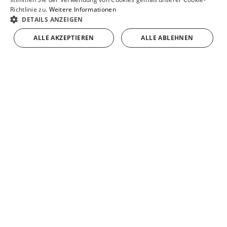
ENGLISH
Richtlinie zu.
Weitere Informationen
DETAILS ANZEIGEN
FRENCH
ALLE AKZEPTIEREN
ALLE ABLEHNEN
GERMAN
IN DEN EINKAUFSWAGEN
alle
produkte
anzeigen