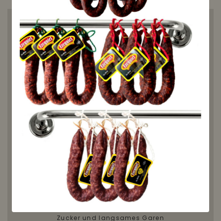
Die
Quittenpaste von Alnogal
Gourmet
ist ein traditionelles
spanisches Feinkostprodukt, das
handwerklich aus saisonalem
Obst hergestellt wird – ganz ohne
Konservierungsstoffe, Farbstoffe
oder künstliche Zusätze. Ihre
feste, glatte Textur und
ausgewogene Süße machen sie
zum perfekten Begleiter für
gereiften Käse wie Manchego
oder als feines Dessert.
✅
100 % natürlich
– nur Frucht,
Zucker und langsames Garen