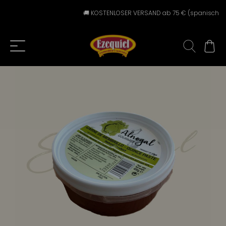
🚚 KOSTENLOSER VERSAND ab 75 € (spanisches Fest