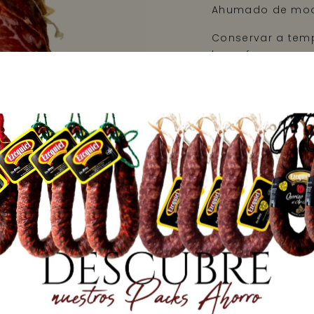
Ahumado de modo 
Conservar a temp
lugar fresco y se
Retirar malla an
Envasado al vací
Valores nutric
Peso neto: 700 g
Precio: 19,29 €/kg
DISPONIBLE