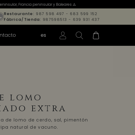
ninsular, Francia peninsular y Baleares ⚠️
Restaurante:
987 598 497 - 683 599 152
Fábrica/Tienda:
987598513 - 639 931 437
ntacto
es
e lomo
hado extra
nta de lomo de cerdo, sal, pimentón
tripa natural de vacuno.