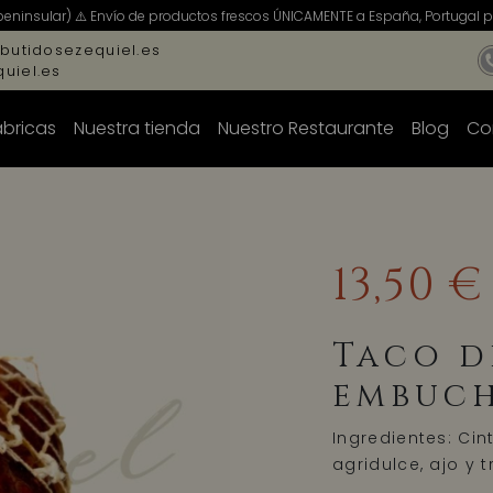
peninsular) ⚠️ Envío de productos frescos ÚNICAMENTE a España, Portugal pe
butidosezequiel.es
uiel.es
ábricas
Nuestra tienda
Nuestro Restaurante
Blog
Co
13,50 €
Taco d
embuc
Ingredientes: Ci
agridulce, ajo y 