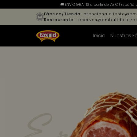
🚚 ENVÍO GRATIS a partir de 75 € (España 
Fábrica/Tienda:
atencionalcliente@em
Restaurante:
reservas@embutidosezeq
Inicio
Nuestras F