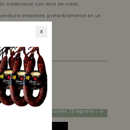
tradicional con leña de roble.
eratura ambiente, preferiblemente en un
co.
X
tes de consumir
o.
ionales por 100 g
Recíbelo entre el
miércoles, 12 agosto
y el
martes, 18 agosto