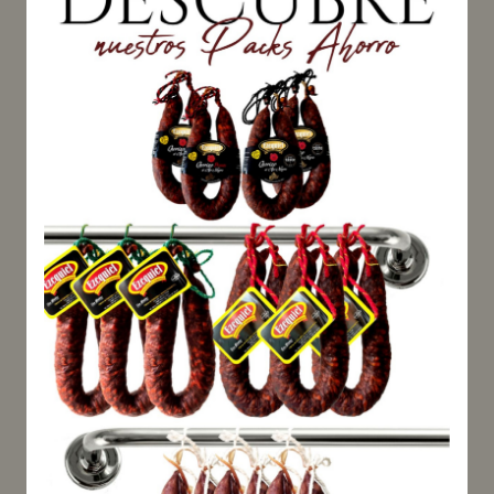
y hembras con un 100% de
pureza racial ibérica ambos
inscritos en el correspondiente
libro genealógico.
Información nutricional
(Valor medio por 100 g de
producto)
Peso neto: 10000 g
Precio: 22,25 €/kg
DISPONIBLE
Recíbelo entre el