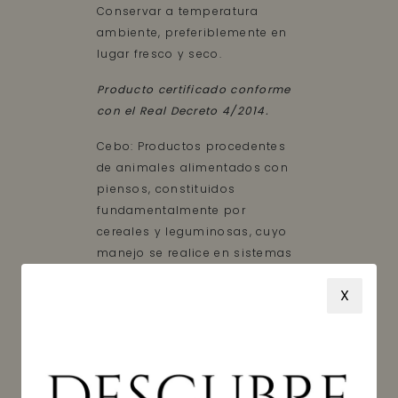
Conservar a temperatura
ambiente, preferiblemente en
lugar fresco y seco.
Producto certificado conforme
con el Real Decreto 4/2014.
Cebo: Productos procedentes
de animales alimentados con
piensos, constituidos
fundamentalmente por
cereales y leguminosas, cuyo
manejo se realice en sistemas
de explotación intensiva.
X
100% ibérico: Para obtener
productos procedentes de
animales con un 100% de
pureza genética de la raza
ibérica, se emplearán machos