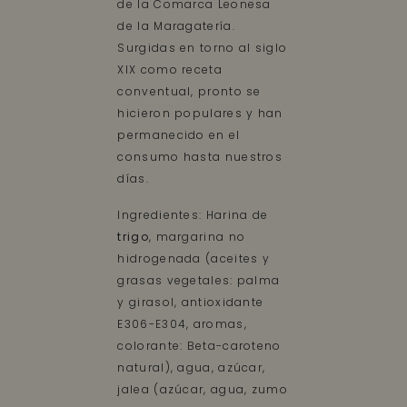
de la Comarca Leonesa
de la Maragatería.
Surgidas en torno al siglo
XIX como receta
conventual, pronto se
hicieron populares y han
permanecido en el
consumo hasta nuestros
días.
Ingredientes: Harina de
trigo
, margarina no
hidrogenada (aceites y
grasas vegetales: palma
y girasol, antioxidante
E306-E304, aromas,
colorante: Beta-caroteno
natural), agua, azúcar,
jalea (azúcar, agua, zumo