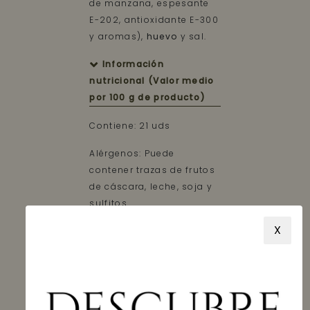
de manzana, espesante
E-202, antioxidante E-300
y aromas),
huevo
y sal.
Información
nutricional (Valor medio
por 100 g de producto)
Contiene: 21 uds
Alérgenos: Puede
contener trazas de frutos
de cáscara, leche, soja y
sulfitos.
X
Fabricado por
Mantecadas El Arriero
maragato S.L.
Con domicilio Calle El
Chocolate, 109–110,