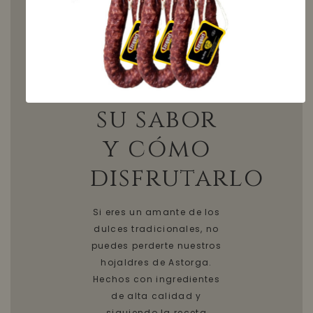
Hojaldres
de
Astorga:
Descubre
su sabor
y cómo
disfrutarlo
Si eres un amante de los
dulces tradicionales, no
puedes perderte nuestros
hojaldres de Astorga.
Hechos con ingredientes
de alta calidad y
siguiendo la receta