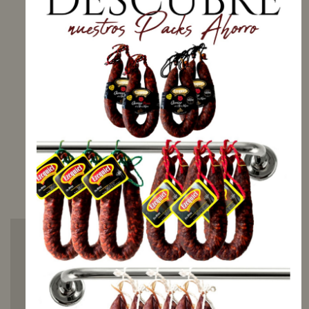
Polígono Ind. de Astorga
(24700, León)
Peso neto: 700 g
Precio: 9,93 €/kg
DISPONIBLE
Recíbelo entre el
miércoles, 12 agosto
y el
martes, 18
agosto