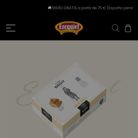
🚚 ENVÍO GRATIS a partir de 75 € (España peninsular)