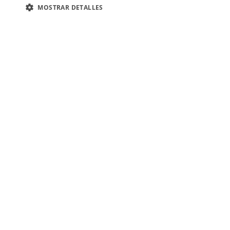
MOSTRAR DETALLES
Ezequiel
¿Quienes Somos?
Fábrica
Tienda Online
Restaurante
Contacto