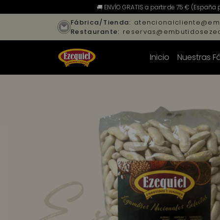
🚚 ENVÍO GRATIS a partir de 75 € (España 
Fábrica/Tienda:
atencionalcliente@em
Restaurante:
reservas@embutidosezeq
Inicio
Nuestras F