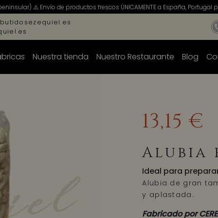
peninsular) ⚠️ Envío de productos frescos ÚNICAMENTE a España, Portugal pe
butidosezequiel.es
uiel.es
ábricas
Nuestra tienda
Nuestro Restaurante
Blog
Co
13,15 €
Alubia
Ideal para prepara
Alubia de gran ta
y aplastada.
Fabricado por CERE