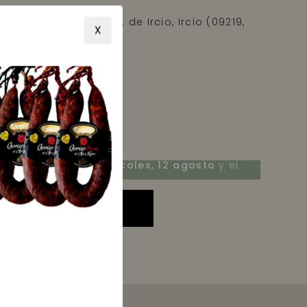
da. México 50-52 P.I. de Ircio, Ircio (09219,
X
ecíbelo entre el
miércoles, 12 agosto
y el
artes, 18 agosto
AÑADIR A LA CESTA