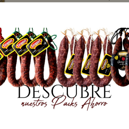
Con domicilio en Av
Burgos)
Peso neto: 1000 g
Precio: 13,15 €/kg
R
DISPONIBLE
m