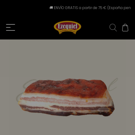
🚚 ENVÍO GRATIS a partir de 75 € (España peninsu