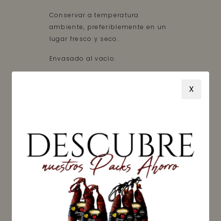
Conservar a temperatura
ambiente, preferiblemente en un
lugar fresco y seco.
Envasado al vacío.
Información nutricional (Valor
X
medio por 100 g de producto)
Peso neto: 600 g
Precio: 12,65 €/kg
DISPONIBLE
Recíbelo entre el
martes, 11
agosto
y el
lunes, 17 agosto