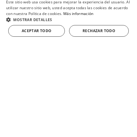
Este sitio web usa cookies para mejorar la experiencia del usuario. Al
SPANISH
utilizar nuestro sitio web, usted acepta todas las cookies de acuerdo
con nuestra Política de cookies.
Más información
ENGLISH
MOSTRAR DETALLES
FRENCH
ACEPTAR TODO
RECHAZAR TODO
AÑADIR A LA CESTA
GERMAN
ver todos
los
productos