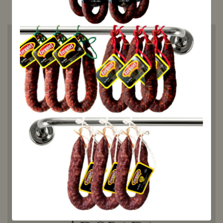
Su equilibrio perfecto entre lo
jugoso de la carne y el toque
ahumado del adobo, hacen de
cada bocado una experiencia
rica y satisfactoria.
¿Cómo
puedo
consumir
la Panceta