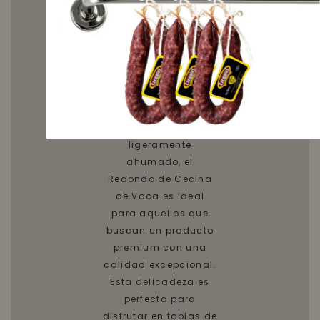
proceso de curación
controlado que
asegura una textura
firme y un sabor
intenso.
Con un sabor
profundo y
ligeramente
ahumado, el
Redondo de Cecina
de Vaca es ideal
para aquellos que
buscan un producto
premium con una
calidad excepcional.
Esta delicadeza es
perfecta para
disfrutar en tablas de