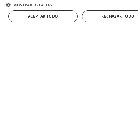
como un
MOSTRAR DETALLES
Ribera del
ACEPTAR TODO
RECHAZAR TODO
AÑADIR A LA CESTA
Duero o un
Rioja, cuyos
taninos
equilibran el
sabor salado y
ahumado de
la cecina.
Pan y Aceite
de Oliva:
Disfruta del
redondo de
cecina con
una rebanada
de pan rústico
ligeramente
tostado y un