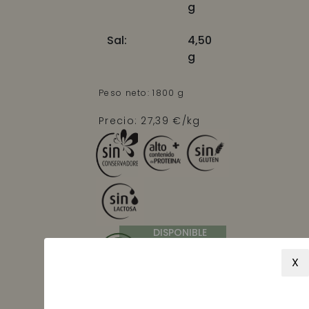
g
Sal:
4,50
g
Peso neto: 1800 g
Precio: 27,39 €/kg
DISPONIBLE
Recíbelo entre el
miércoles, 12 agosto
X
y el
martes, 18
agosto