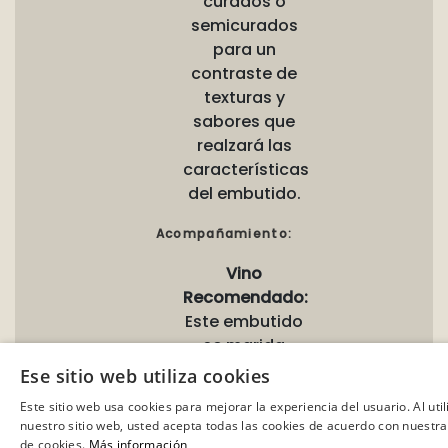
curados o
semicurados
para un
contraste de
texturas y
sabores que
realzará las
características
del embutido.
Acompañamiento:
Vino
Recomendado:
Este embutido
se marida
perfectamente
Ese sitio web utiliza cookies
con vinos
Este sitio web usa cookies para mejorar la experiencia del usuario. Al util
tintos
nuestro sitio web, usted acepta todas las cookies de acuerdo con nuestra 
robustos
de cookies.
Más información