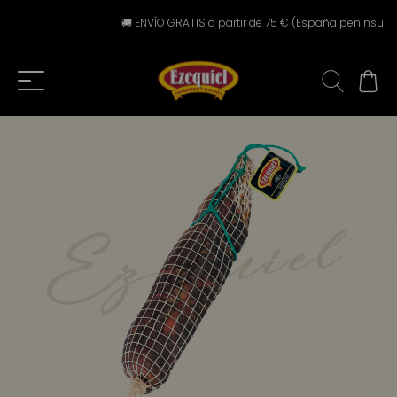
🚚 ENVÍO GRATIS a partir de 75 € (España peninsular) ⚠️ 