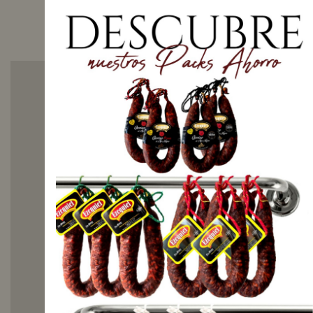
Este embutido se
obtiene del redondo,
una pieza noble de
los cuartos traseros
de la vaca. A
diferencia de la
cecina tradicional,
este producto se
embucha en tripa
natural, siguiendo un