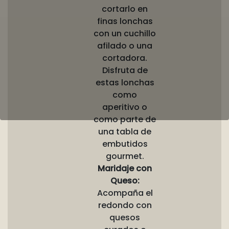
cortarlo en
finas lonchas
con un cuchillo
afilado o una
cortadora.
Disfruta de
estas lonchas
como
aperitivo o
como parte de
una tabla de
embutidos
gourmet.
Maridaje con
Queso:
Acompaña el
redondo con
quesos