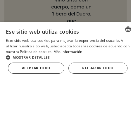
cuerpo, como un
Ribera del Duero,
que
complementará
Ese sitio web utiliza cookies
los sabores ricos
Este sitio web usa cookies para mejorar la experiencia del usuario. Al
de la lengua.
SPANISH
utilizar nuestro sitio web, usted acepta todas las cookies de acuerdo con
Pan Artesano:
nuestra Política de cookies.
Más información
ENGLISH
Disfruta de la
MOSTRAR DETALLES
lengua con pan
FRENCH
ACEPTAR TODO
RECHAZAR TODO
rústico o baguette
GERMAN
crujiente para
añadir una textura
interesante a
cada bocado.
Conservación:
Mantén la
lengua en un lugar fresco
y seco o en frío,
preferiblemente en su