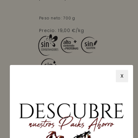
Peso neto: 700 g
Precio: 19,00 €/kg
X
AGOTADO
¿Quieres que te
avisemos en
cuanto haya
stock? Déjanos tu
email.