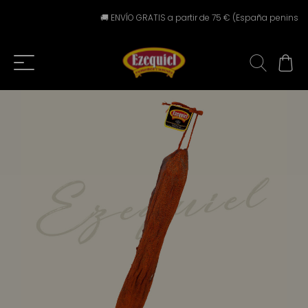
🚚 ENVÍO GRATIS a partir de 75 € (España peninsular) 