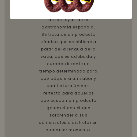
La Lengua de Vaca
Adobada Curada es una
de las joyas de la
gastronomía española.
Se trata de un producto
cárnico que se obtiene a
partir de la lengua de la
vaca, que es adobada y
curada durante un
tiempo determinado para
que adquiera un sabor y
una textura únicos.
Perfecta para aquellos
que buscan un producto
gourmet con el que
sorprender a sus
comensales o disfrutar en
cualquier momento.