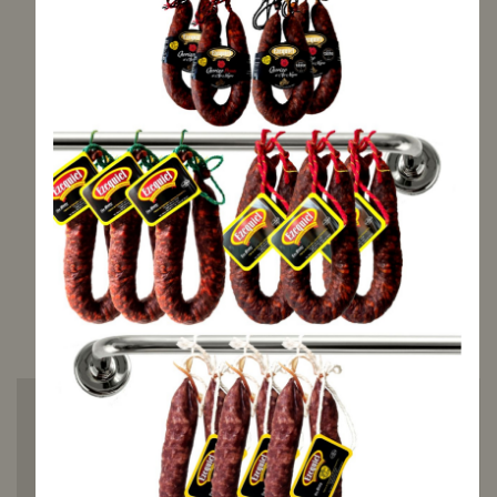
AVISADME
Escribe el
resultado de:
4
+ 5 =