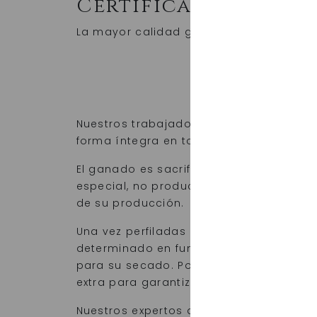
Certificado I.G.P. C
La mayor calidad garantizada en la mate
Pro
Nuestros trabajadores velan diariamente
forma íntegra en todas las fases del p
El ganado es sacrificado bajo las cond
especial, no produciéndose contaminac
de su producción.
Una vez perfiladas las piezas, estas s
determinado en función de su tamaño. Al 
para su secado. Por último, se ahúman d
extra para garantizar su protección.
Nuestros expertos aseguran que las fa