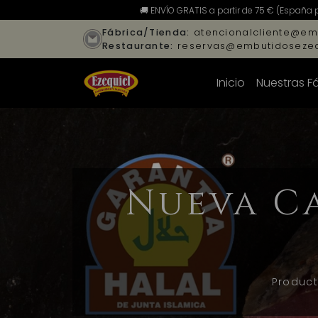
🚚 ENVÍO GRATIS a partir de 75 € (España 
Fábrica/Tienda:
atencionalcliente@em
Restaurante:
reservas@embutidosezeq
Inicio
Nuestras F
Nueva C
Product