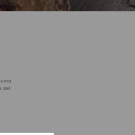
ecina
 del