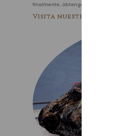
finalmente, obtengamos piezas jugosas 
Visita nuestra landing pa