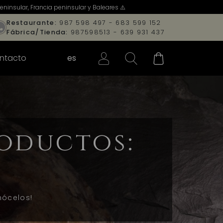
ninsular, Francia peninsular y Baleares ⚠️
Restaurante:
987 598 497 - 683 599 152
Fábrica/Tienda:
987598513 - 639 931 437
ntacto
es
oductos:
nócelos!