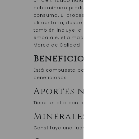
Un Certificado Halal es un documento e
determinado producto o servicio cumple
consumo. El proceso de certificación de
alimentaria, desde la granja hasta el pla
también incluye la del proceso de produc
embalaje, el almacenamiento, el transpo
Marca de Calidad
Beneficios
Está compuesta por un 90% de proteína
beneficiosas.
Aportes nutriciona
Tiene un alto contenido en zinc, con un
Minerales
Constituye una fuente de minerales como 