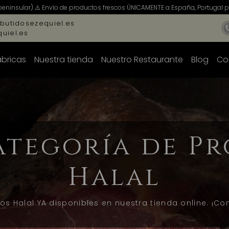
peninsular) ⚠️ Envío de productos frescos ÚNICAMENTE a España, Portugal pe
butidosezequiel.es
uiel.es
ábricas
Nuestra tienda
Nuestro Restaurante
Blog
Co
ategoría de Pr
Halal
os Halal YA disponibles en nuestra tienda online. ¡Co