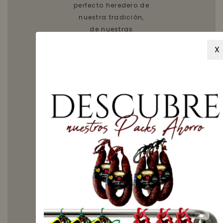
perfecto heredero de
nuestra tradición,
de nuestras
montañas y valles.
X
Pero la exquisitez
propia de nuestro
jamón no es casual.
Resultado de un
proceso
supervisado y
cuidado desde el
principio hasta el
final, la
autenticidad de
este embutido está
más que
asegurada. Todo
comienza en la
esmerada crianza y