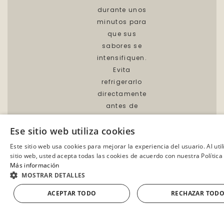
durante unos
minutos para
que sus
sabores se
intensifiquen.
Evita
refrigerarlo
directamente
antes de
consumirlo.
Ese sitio web utiliza cookies
Maridaje de
Este sitio web usa cookies para mejorar la experiencia del usuario. Al uti
sabores
:
sitio web, usted acepta todas las cookies de acuerdo con nuestra Política
Combina el
Más información
Jamón Curado
MOSTRAR DETALLES
Gran Reserva
ACEPTAR TODO
RECHAZAR TOD
AÑADIR A LA CESTA
con pan
crujiente,
aceite de oliva