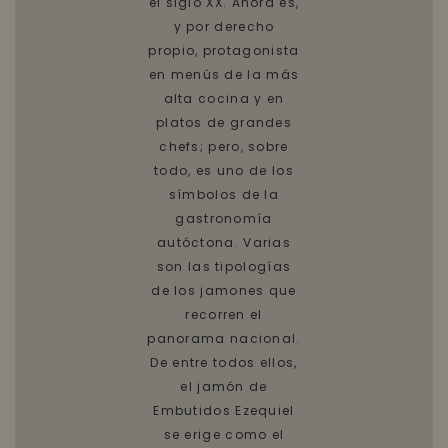
el siglo XX. Ahora es,
y por derecho
propio, protagonista
en menús de la más
alta cocina y en
platos de grandes
chefs; pero, sobre
todo, es uno de los
símbolos de la
gastronomía
autóctona. Varias
son las tipologías
de los jamones que
recorren el
panorama nacional.
De entre todos ellos,
el jamón de
Embutidos Ezequiel
se erige como el