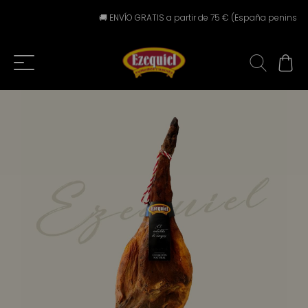
🚚 ENVÍO GRATIS a partir de 75 € (España peninsular) ⚠