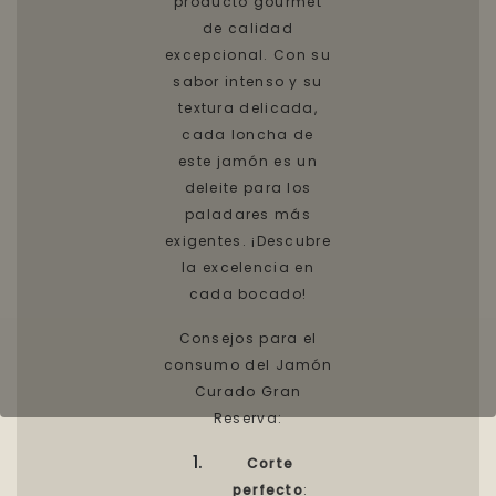
producto gourmet
de calidad
excepcional. Con su
sabor intenso y su
textura delicada,
cada loncha de
este jamón es un
deleite para los
paladares más
exigentes. ¡Descubre
la excelencia en
cada bocado!
Consejos para el
consumo del Jamón
Curado Gran
Reserva:
Corte
perfecto
: