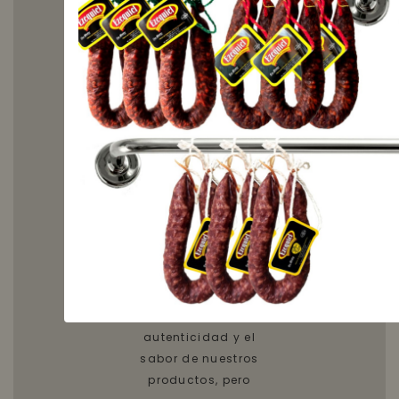
selección de
nuestros cerdos,
procedentes de la
zona de Castilla y
León, eligiendo las
partes más nobles.
Le sigue el proceso
de salazón, llevado
a cabo de manera
específica para
cada una de las
piezas, y realizado
siempre bajo la
misma consigna:
ensalzar la
autenticidad y el
sabor de nuestros
productos, pero