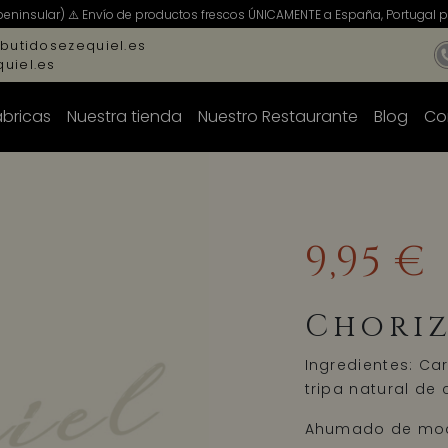
peninsular) ⚠️ Envío de productos frescos ÚNICAMENTE a España, Portugal pe
butidosezequiel.es
uiel.es
ábricas
Nuestra tienda
Nuestro Restaurante
Blog
Co
9,95 €
Choriz
Ingredientes: Car
tripa natural de 
Ahumado de modo