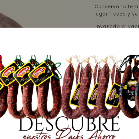
Conservar a tem
lugar fresco y se
Envasado al vací
Información nu
producto)
Peso neto: 700 g
Precio: 14,21 €/kg
DISPONIBL