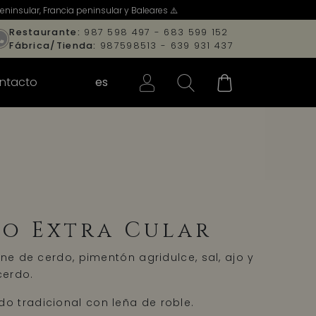
ninsular, Francia peninsular y Baleares ⚠️
Restaurante:
987 598 497 - 683 599 152
Fábrica/Tienda:
987598513 - 639 931 437
ntacto
es
o Extra Cular
ne de cerdo, pimentón agridulce, sal, ajo y
cerdo.
 tradicional con leña de roble.