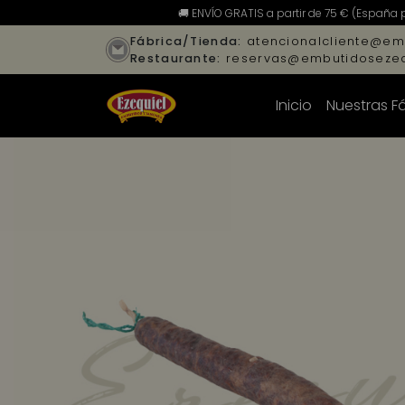
🚚 ENVÍO GRATIS a partir de 75 € (España 
Fábrica/Tienda:
atencionalcliente@em
Restaurante:
reservas@embutidosezeq
Inicio
Nuestras F