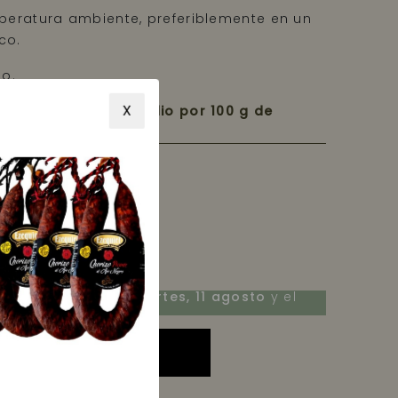
peratura ambiente, preferiblemente en un
co.
o.
X
tricional (Valor medio por 100 g de
Recíbelo entre el
martes, 11 agosto
y el
E
lunes, 17 agosto
AÑADIR A LA CESTA