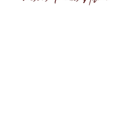
ómo consumir el chor
Ezequiel?
rizo es ideal para consumir solo, en bocadillos, aperiti
n vino y queso. Es un perfecto acompañante de multi
uier ocasión con familiares o amigos. Además es 100% n
tes ni aditivos artificiales, por lo que es una opción
que te proporcionará la enegría necesaria para afronta