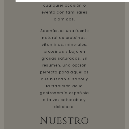
cualquier ocasión o
evento con familiares
o amigos.
Además, es una fuente
natural de proteínas,
vitaminas, minerales,
proteínas y baja en
grasas saturadas. En
resumen, una opción
perfecta para aquellos
que buscan el sabor y
la tradición de la
gastronomía española
a la vez saludable y
deliciosa.
Nuestro