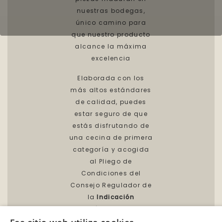
nuestras bodegas,
único camino para
que nuestro producto
alcance la máxima
excelencia
Elaborada con los
más altos estándares
de calidad, puedes
estar seguro de que
estás disfrutando de
una cecina de primera
categoría y acogida
al Pliego de
Condiciones del
Consejo Regulador de
la
Indicación
Geográfica Protegida
(IGP) “Cecina de