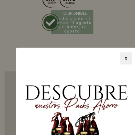
DISPONIBLE
Recíbelo entre el
martes, 11 agosto
y el
lunes, 17
agosto
X
¿Cómo
puedo