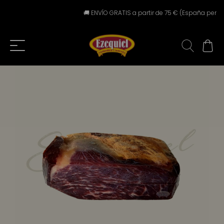
🚚 ENVÍO GRATIS a partir de 75 € (España peninsula