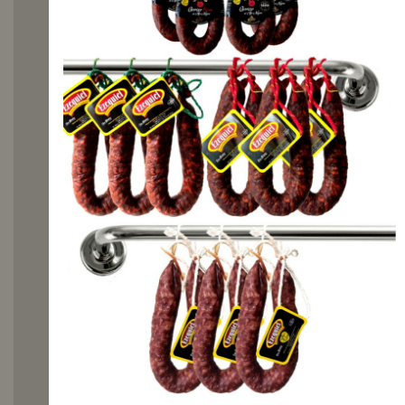
consumir
la
Cecina
de Vaca
en
tacos?
Nuestra cecina es
perfecta para disfrutar
sola, en bocadillo, en
empanada, como tapa
o aperitivo, entre
horas, en comidas o
cenas. Perfecto
acompañante para