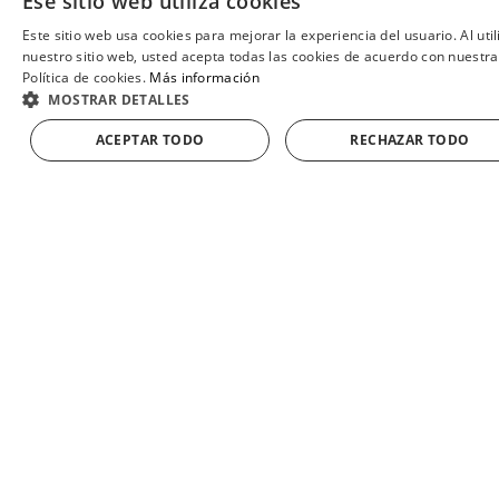
Ese sitio web utiliza cookies
León”
.
Este sitio web usa cookies para mejorar la experiencia del usuario. Al util
SP
nuestro sitio web, usted acepta todas las cookies de acuerdo con nuestra
Política de cookies.
Más información
EN
MOSTRAR DETALLES
FR
ACEPTAR TODO
RECHAZAR TODO
AÑADIR A LA CESTA
GE