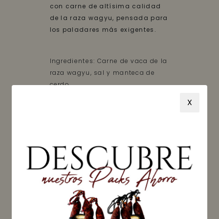
con carne de altísima calidad
de la raza wagyu, pensada para
los paladares más exigentes.
Ingredientes: Carne de vaca de la
raza wagyu, sal y manteca de
cerdo.
X
Ahumado con leña de roble.
Conservar en refrigeración.
Información nutricional (Valor
medio por 100 g de producto)
Peso neto: 100 g
Precio: 200,00 €/kg