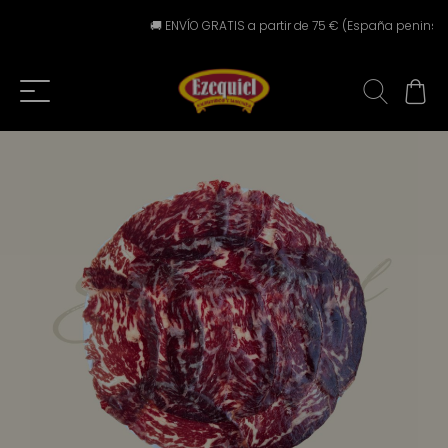
🚚 ENVÍO GRATIS a partir de 75 € (España peninsular