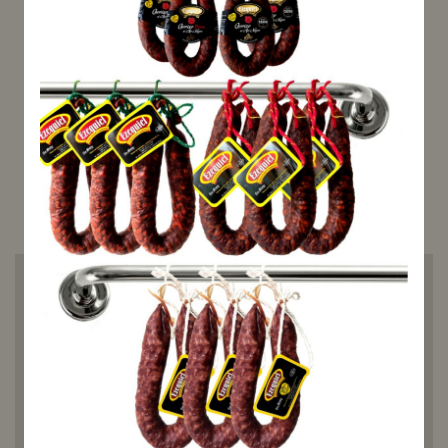
DISPONIBLE
Recíbelo entre el
martes, 11
agosto
y el
lunes, 17 agosto
La
Cecina de Wagyu cortada a
cuchillo (100g)
es una auténtica
joya gastronómica que combina
la excelencia de la carne Wagyu