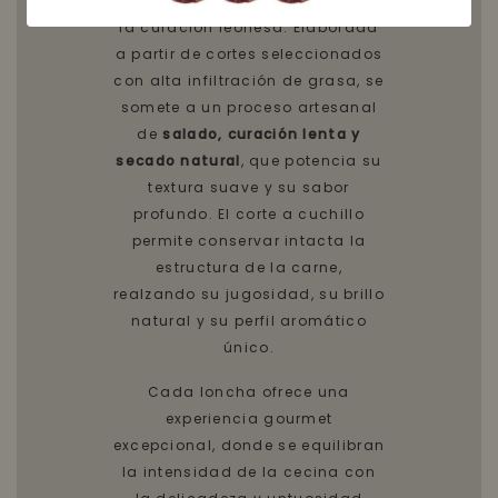
con la tradición centenaria de
la curación leonesa. Elaborada
a partir de cortes seleccionados
con alta infiltración de grasa, se
somete a un proceso artesanal
de
salado, curación lenta y
secado natural
, que potencia su
textura suave y su sabor
profundo. El corte a cuchillo
permite conservar intacta la
estructura de la carne,
realzando su jugosidad, su brillo
natural y su perfil aromático
único.
Cada loncha ofrece una
experiencia gourmet
excepcional, donde se equilibran
la intensidad de la cecina con