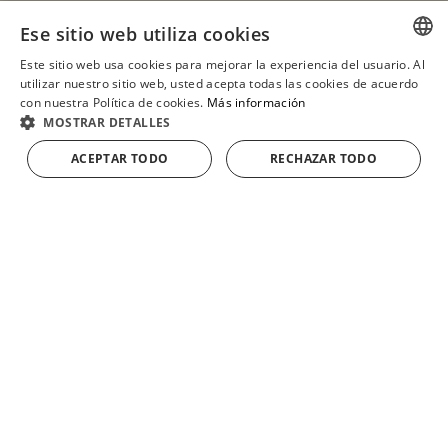
Ese sitio web utiliza cookies
Ver mas productos de
Este sitio web usa cookies para mejorar la experiencia del usuario. Al
SPANISH
utilizar nuestro sitio web, usted acepta todas las cookies de acuerdo
Loncheados
con nuestra Política de cookies.
Más información
ENGLISH
MOSTRAR DETALLES
FRENCH
ACEPTAR TODO
RECHAZAR TODO
AÑADIR A LA CESTA
GERMAN
ver todos
los