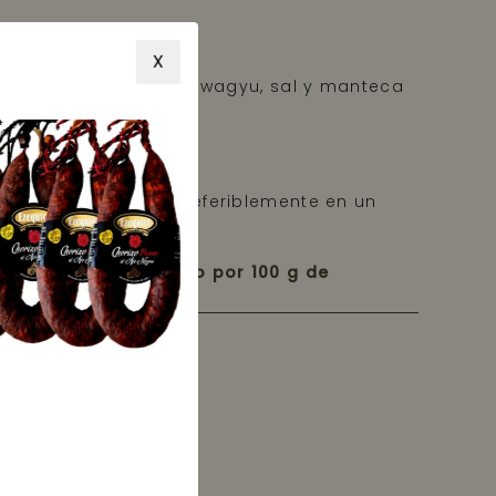
X
ne de vaca de la raza wagyu, sal y manteca
 de roble.
ratura ambiente, preferiblemente en un
o.
ricional (Valor medio por 100 g de