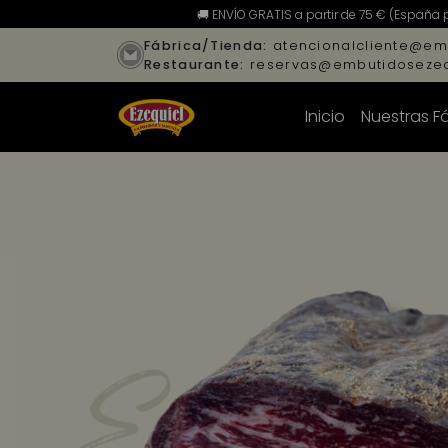
🚚 ENVÍO GRATIS a partir de 75 € (España 
Fábrica/Tienda:
atencionalcliente@em
Restaurante:
reservas@embutidosezeq
Inicio
Nuestras F