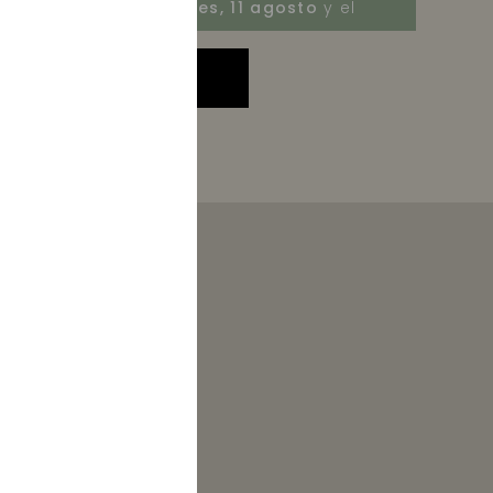
Recíbelo entre el
martes, 11 agosto
y el
lunes, 17 agosto
AÑADIR A LA CESTA
 la
ra