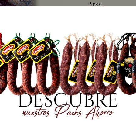
finas.
Ingredientes: Car
de cerdo.
Ahumado con leña
Conservar a tempe
lugar fresco y sec
Información nut
producto)
Peso neto: 1500 g
Precio: 110,00 €/kg