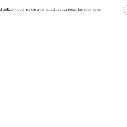
l utilizar nuestro sitio web, usted acepta todas las cookies de
ver todos los productos
Información
Aviso Legal
Política de Cookies
Política de Privacidad