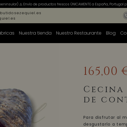
peninsular) ⚠️ Envío de productos frescos ÚNICAMENTE a España, Portugal pe
butidosezequiel.es
uiel.es
ábricas
Nuestra tienda
Nuestro Restaurante
Blog
Co
165,00 
Cecina
de con
Para disfrutar al
desgustarlo a tem