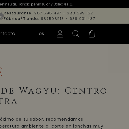
ninsular, Francia peninsular y Baleares ⚠️
Restaurante:
987 598 497 - 683 599 152
Fábrica/Tienda:
987598513 - 639 931 437
ntacto
es
€
 de Wagyu: Centro
tra
 máximo de su sabor, recomendamos
peratura ambiente al corte en lonchas muy