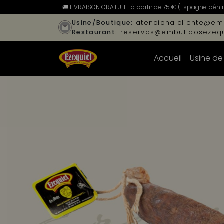
🚚 LIVRAISON GRATUITE à partir de 75 € (Espagne pénins
Usine/Boutique:
atencionalcliente@em
Restaurant:
reservas@embutidosezequ
Accueil
Usine de