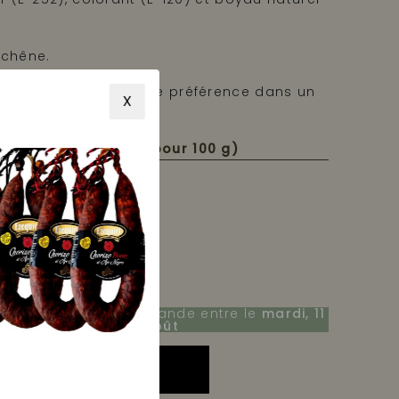
 chêne.
pérature ambiante, de préférence dans un
X
ec.
tritionnelle (Valeur pour 100 g)
Recevez votre commande entre le
mardi, 11
E
août
et le
lundi, 17 août
AJOUTER AU PANIER