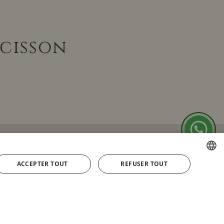
ucisson
ACCEPTER TOUT
REFUSER TOUT
SPANISH
ENGLISH
FRENCH
GERMAN