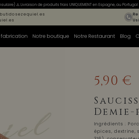
ulaire) ⚠️ Livraison de produits frais UNIQUEMENT en Espagne, au Portugal 
butidosezequiel.es
Re
iel.es
Us
 fabrication
Notre boutique
Notre Restaurant
Blog
C
5,90 €
Saucis
Demie-
Ingrédients : Porc
épices, dextrine, 
316), conservateu