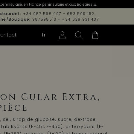
péninsulaire, en France péninsulaire et aux Baléares ⚠️
staurant:
+34 987 598 497 - 683 599 152
ine/Boutique:
987598513 - +34 639 931 437
ontact
fr
son Cular Extra,
pièce
, sel, sirop de glucose, sucre, dextrose,
stabilisants (E-451, E-450), antioxydant (E-
r (E-252), colorant (E-120) et boyau naturel