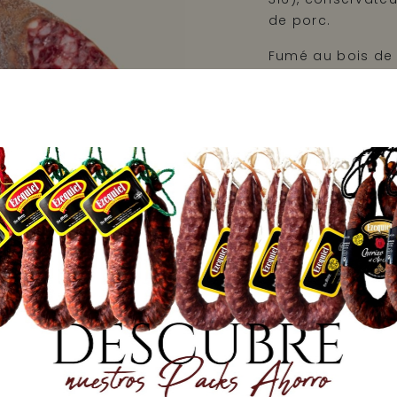
de porc.
Fumé au bois de
Conserver à tem
endroit frais et s
Information nu
Poids net : 350 g
Prix: 16,86 €/kg
DISPONIBL