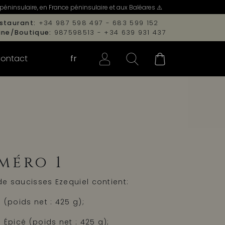
péninsulaire, en France péninsulaire et aux Baléares ⚠️
staurant:
+34 987 598 497 - 683 599 152
ine/Boutique:
987598513 - +34 639 931 437
ontact
fr
méro 1
e saucisses Ezequiel contient:
 (poids net : 425 g);
 Épicé (poids net : 425 g);