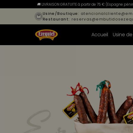
🚚 LIVRAISON GRATUITE à partir de 75 € (Espagne pénins
Usine/Boutique:
atencionalcliente@em
Restaurant:
reservas@embutidosezequ
Accueil
Usine de