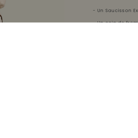
- Un Saucisson Ex
- Un coin de from
Le lot contient un 
Voulez-vous que 
Poids net : 1800 g
Prix: 19,97 €/kg
DISPONIBL