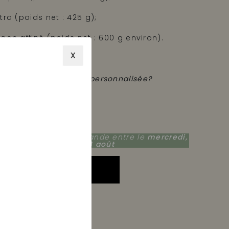
tra (poids net : 425 g);
age affiné (poids net : 600 g environ).
X
sac en tissu.
votre commande soit personnalisée?
Recevez votre commande entre le
mercredi,
E
12 août
et le
mardi, 18 août
AJOUTER AU PANIER