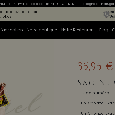
ulaire) ⚠️ Livraison de produits frais UNIQUEMENT en Espagne, au Portugal 
butidosezequiel.es
Re
iel.es
Us
 fabrication
Notre boutique
Notre Restaurant
Blog
C
35,95 €
Sac Nu
Le Sac numéro 1 d
- Un Chorizo Extra
- Un Chorizo Extra