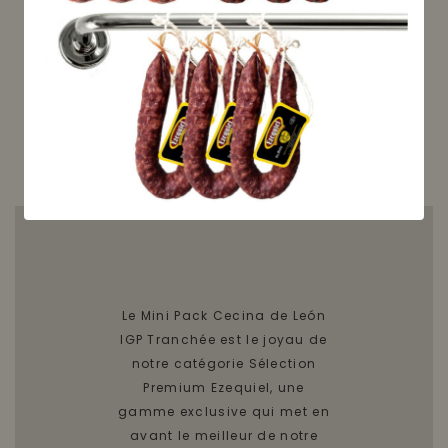
Prix: 125,00 €/kg
DISPONIBLE
Recevez votre commande
entre le
mercredi, 12 août
et le
mardi, 18 août
Le Mini Pack Cecina de León
IGP Tranchée est le joyau de
notre catégorie Sélection
Premium Ezequiel, une
gamme exclusive qui met en
avant le meilleur de notre