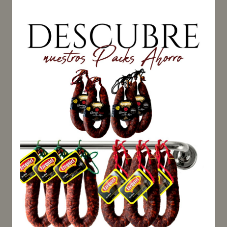
Saveur unique : Texture douce,
arôme fumé et saveur intense
qui caractérisent notre cecina.
À conserver au frais.
Sous vide, le pack contient la
boîte.
⚠️ Ce produit doit être
conservé au frais et est
UNIQUEMENT expédié en
Espagne, au Portugal
continental, en France
continentale et aux Baléares
⚠️
Poids net : 600 g