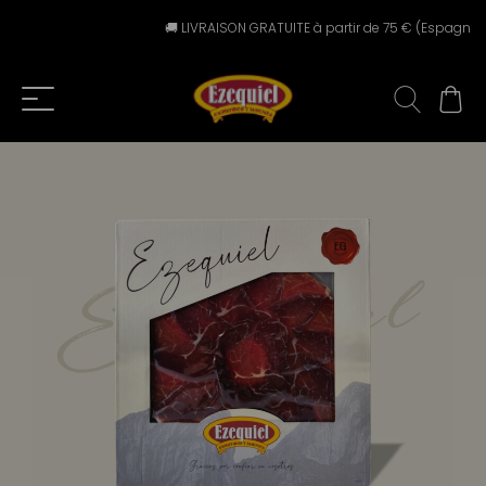
🚚 LIVRAISON GRATUITE à partir de 75 € (Espagne péni