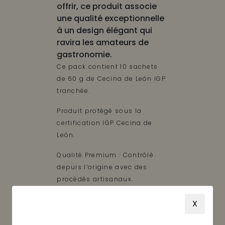
offrir, ce produit associe
une qualité exceptionnelle
à un design élégant qui
ravira les amateurs de
gastronomie.
Ce pack contient 10 sachets
de 60 g de Cecina de León IGP
tranchée.
Produit protégé sous la
certification IGP Cecina de
León.
Qualité Premium : Contrôlé
depuis l’origine avec des
procédés artisanaux.
Présentation : Élégante et
X
pratique, idéale pour offrir.