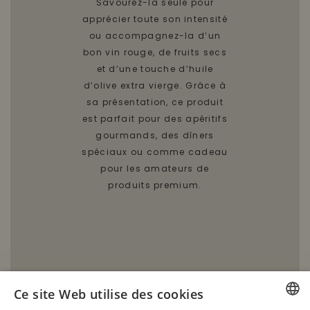
Savourez-la seule pour
apprécier toute son intensité
ou accompagnez-la d’un
bon vin rouge, de fruits secs
et d’une touche d’huile
d’olive extra vierge. Grâce à
sa présentation, ce produit
est parfait pour des apéritifs
gourmands, des dîners
spéciaux ou comme cadeau
pour les amateurs de
produits premium.
Ce site Web utilise des cookies