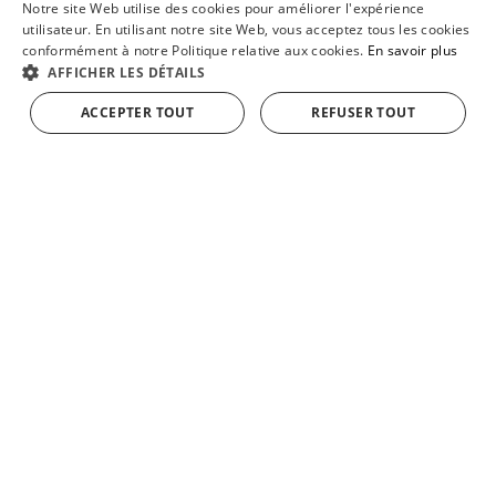
Notre site Web utilise des cookies pour améliorer l'expérience
SPANISH
utilisateur. En utilisant notre site Web, vous acceptez tous les cookies
conformément à notre Politique relative aux cookies.
En savoir plus
ENGLISH
AFFICHER LES DÉTAILS
FRENCH
ACCEPTER TOUT
REFUSER TOUT
AJOUTER AU PANIER
Voir plus de produits de
GERMAN
Produits en tranches