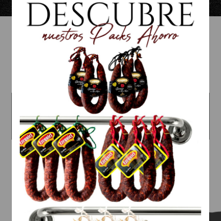
Il y a un peu plus d'un an,
Chorizo à
Embutidos Ezequiel a décidé de
l'ail noir
lancer un nouveau produit,
révolutionnant la façon de
comprendre les saucisses. Il s'agit
du Chorizo al Ajo Negro, un produit
qui atteint l'équilibre parfait entre
santé et saveur.