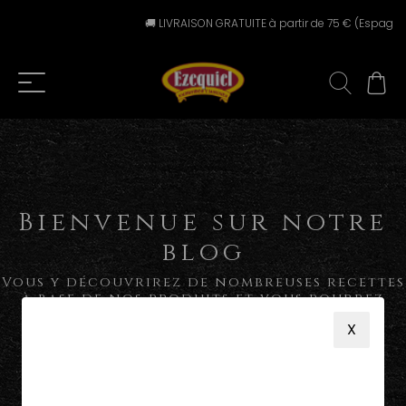
🚚 LIVRAISON GRATUITE à partir de 75 € (Espagne p
Bienvenue sur notre
blog
Vous y découvrirez de nombreuses recettes
à base de nos produits et vous pourrez
également découvrir nos dernières
X
actualités.