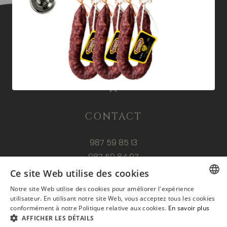
1
2
Ezequiel
CONTACT
987 59 85 13
987 59 84 97
Ce site Web utilise des cookies
atencionalcliente@embutidosezequiel.es
Notre site Web utilise des cookies pour améliorer l'expérience
Ctra. Nacional 630, km 99,5,
SPANISH
utilisateur. En utilisant notre site Web, vous acceptez tous les cookies
24680 Villamanín, León
conformément à notre Politique relative aux cookies.
En savoir plus
ENGLISH
AFFICHER LES DÉTAILS