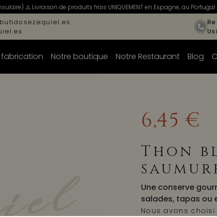
ulaire) ⚠️ Livraison de produits frais UNIQUEMENT en Espagne, au Portugal 
butidosezequiel.es
Re
iel.es
Us
 fabrication
Notre boutique
Notre Restaurant
Blog
C
6,45 €
Thon b
saumur
Une conserve gourm
salades, tapas ou 
Nous avons choisi