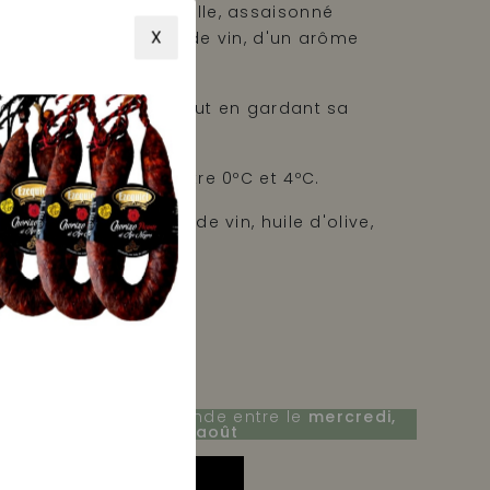
a texture exceptionnelle, assaisonné
X
 d'olive, de vinaigre de vin, d'un arôme
sel.
 en bouche, il fond tout en gardant sa
ernier moment.
nservez le produit entre 0ºC et 4ºC.
blanc (66%), vinaigre de vin, huile d'olive,
 et sel.
vas Zallo S.A.
ecevez votre commande entre le
mercredi,
2 août
et le
mardi, 18 août
AJOUTER AU PANIER