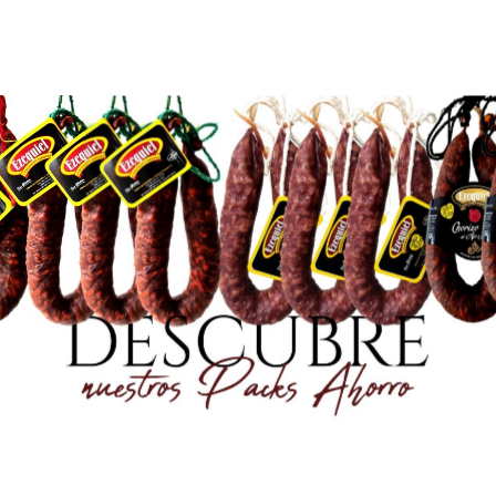
pour son goût et s
uniquement d'huile
naturel d'ail et de 
Propre et désossé,
saveur jusqu'au d
Une fois ouvert, co
Ingrédients : Thon 
arôme naturel d'ail
Fabriqué par Conser
Poids net : 266 g
Prix: 24,25 €/kg
R
DISPONIBLE
1