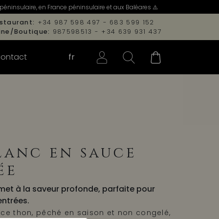
péninsulaire, en France péninsulaire et aux Baléares ⚠️
staurant:
+34 987 598 497 - 683 599 152
ine/Boutique:
987598513 - +34 639 931 437
ontact
fr
lanc en sauce
ée
et à la saveur profonde, parfaite pour
entrées.
 ce thon, pêché en saison et non congelé,