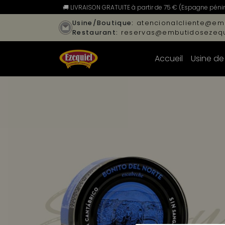
🚚 LIVRAISON GRATUITE à partir de 75 € (Espagne pénins
Usine/Boutique:
atencionalcliente@em
Restaurant:
reservas@embutidosezequ
Accueil
Usine de