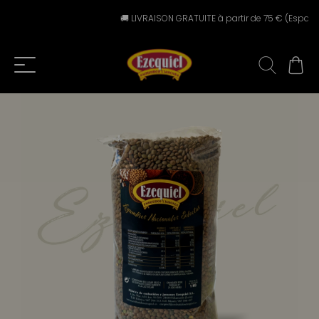
🚚 LIVRAISON GRATUITE à partir de 75 € (Espagne pé